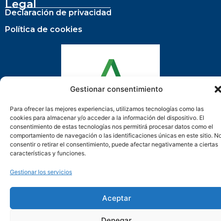
Legal
Declaración de privacidad
Política de cookies
Gestionar consentimiento
Para ofrecer las mejores experiencias, utilizamos tecnologías como las
cookies para almacenar y/o acceder a la información del dispositivo. El
consentimiento de estas tecnologías nos permitirá procesar datos como el
Actuación cofinanciada con la Consejería de Empleo,
comportamiento de navegación o las identificaciones únicas en este sitio. N
Formación y Trabajo Autónomo de la Junta de Andalucía
consentir o retirar el consentimiento, puede afectar negativamente a ciertas
características y funciones.
Gestionar los servicios
Aceptar
Ayuntamiento de Benalmádena © 2025 • Todos los
derechos reservados • Desarrollada por
AcciónMK™
Denegar