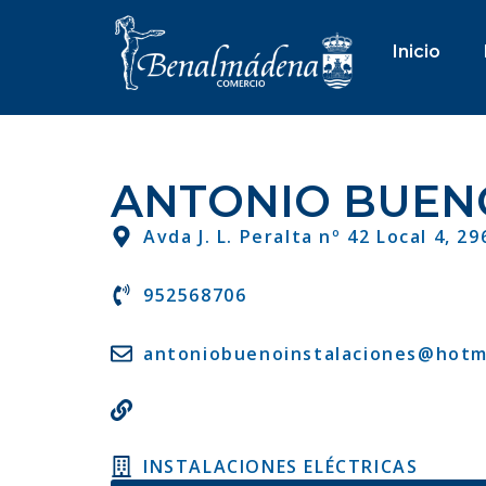
Inicio
ANTONIO BUENO
Avda J. L. Peralta nº 42 Local 4, 
952568706
antoniobuenoinstalaciones@hotm
INSTALACIONES ELÉCTRICAS