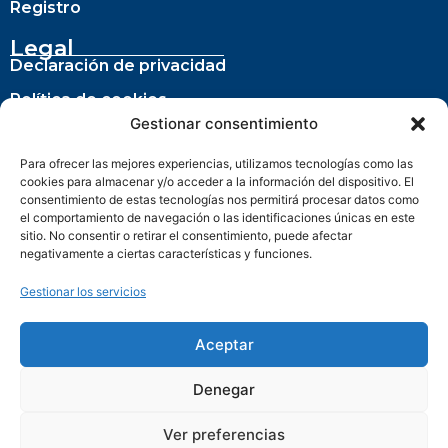
Registro
Legal
Declaración de privacidad
Política de cookies
Gestionar consentimiento
Para ofrecer las mejores experiencias, utilizamos tecnologías como las
cookies para almacenar y/o acceder a la información del dispositivo. El
consentimiento de estas tecnologías nos permitirá procesar datos como
el comportamiento de navegación o las identificaciones únicas en este
sitio. No consentir o retirar el consentimiento, puede afectar
negativamente a ciertas características y funciones.
Gestionar los servicios
Actuación cofinanciada con la Consejería de Empleo,
Formación y Trabajo Autónomo de la Junta de Andalucía
Aceptar
Denegar
Ver preferencias
Ayuntamiento de Benalmádena © 2025 • Todos los