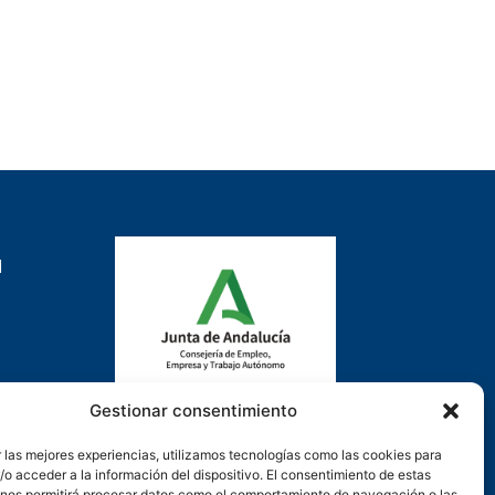
d
Gestionar consentimiento
Actuación cofinanciada con la
 las mejores experiencias, utilizamos tecnologías como las cookies para
Consejería de Empleo, Formación y
o acceder a la información del dispositivo. El consentimiento de estas
Trabajo Autónomo de la Junta de
 nos permitirá procesar datos como el comportamiento de navegación o las