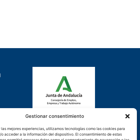
d
Gestionar consentimiento
Actuación cofinanciada con la
 las mejores experiencias, utilizamos tecnologías como las cookies para
Consejería de Empleo, Formación y
o acceder a la información del dispositivo. El consentimiento de estas
Trabajo Autónomo de la Junta de
 nos permitirá procesar datos como el comportamiento de navegación o las